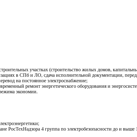
троительных участках (строительство жилых домов, капитальны
зациях в СПб и ЛО, сдача исполнительной документации, перед
перевод на постоянное электроснабжение;
временный ремонт энергетического оборудования и энергосисте
 режима экономии.
электроэнергетики;
ане РосТехНадзора 4 группа по электробезопасности до и выше 